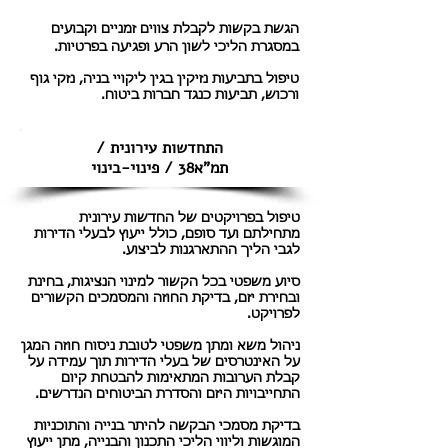
​הגשת בקשות לקבלת צווים זמניים וקבועים
במסגרת הליכי לשון הרע ופגיעה בפרטיות.
טיפול בתביעות נזיקין בגין ליקויי בניה, נזקי גוף
ורכוש, תביעות כנגד חברות ביטוח.
התחדשות עירונית /
תמ"א38 / פינוי-בינוי
טיפול בפרויקטים של החדשות עירונית
מתחילתם ועד סופם, כולל ייעוץ לבעלי הדירות
לגבי הליך ההתארגנות לביצוע.
סיוע משפטי בכל הקשור למינוי הנציגות, בחינת
ובחירת יזם, בדיקת החוזה והמסמכים הקשורים
לפרויקט.
ניהול משא ומתן משפטי לטובת ניסוח חוזה המגן
על האינטרסים של בעלי הדירות תוך עמידה על
קבלת הערובות המתאימות להבטחת קיום
התחייבויות היזם והסדרת הביטוחים הנדרשים.
בדיקת מסמכי הבקשה להיתר בנייה והתוכניות
המוגשות וליווי הליכי התכנון והבנייה, מתן ייעוץ