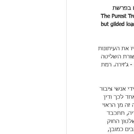
ם בפרשת 
The Purest Tre 
but gilded loa
 את העיתונות 
שורת השליטה 
ג'זירה. רמת 
י אנשי ציבור 
חד לכך ודין 
זה מן הראוי 
יה, תתכבד 
לטון החוק 
ים כמובן, 