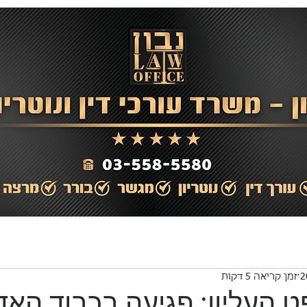
יסוק
מאמרים
הצלחות
המלצות
גלריה
ב
זמן קריאה 5 דקות
 העליון: פגיעה בכבוד האד