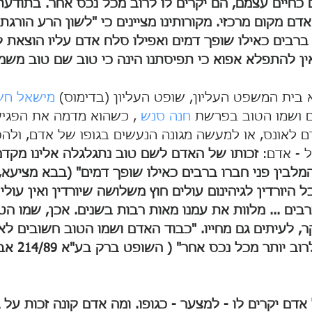
כחיים עצמם, הם יקרים לו לרוב מכל נכס אחר. בתודעת
ם מקום מרכזי. מקורותינו מציינים כי "לשון הרע הורגת" 
ברבים כאילו שופך דמים ואפילו סלח אדם עליו הוצאת ל
ין להתפלא אפוא כי תפיסתנו הינה כי טוב שם טוב משמ
 בית המשפט העליון, שופט העליון (בדימוס) 
מישאל חש
 ושמו הטוב בפרשת 
חנה סנש
 , כשהוא מדמה את הפגיע
 לאונס, או למעשה מגונה הנעשים בגופו של אדם, ולהפ
 - אדם: 
זכותו של האדם לשם טוב נתגלגלה אלינו מקדמ
המלבין פני חברו ברבים כאילו שופך דמים" (בבא מציעא, 
 היורדין לגיהינום עולים חוץ משלושה שיורדין ואין עולין
רבים ... מלוות את עמנו מאות רבות בשנים. אכן, שמו הט
ר, לעיתים גם מחייו. "כבוד האדם ושמו הטוב חשובים לא
עצמם, הם יקרים 
דם יקרים לו - למצער - כגופו. ומה אדם קונה זכות על ג