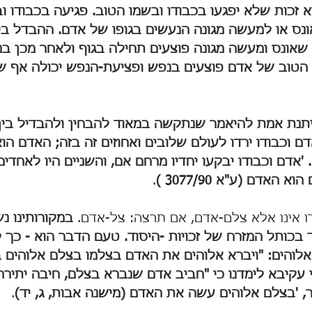
הוא זכות שלא יפגעו בכבודו ובשמו הטוב. פגיעה בכבודו 
ס או למעשה מגונה הנעשים בגופו של אדם. ההבדל בין 
 שאונס ומעשה מגונה פוצעים תחילה בגוף ולאחר מכן בנפ
 הטוב של אדם פוצעים בנפש ופציעת-הנפש יכולה אף ש
תנת אמת להיאמר שנתקשה במאוד להבחין ולהבדיל בין
ם וכבודו ירדו לעולם שלובים ואחוזים זה בזה; האדם הוא 
אדם וכבודו יבקעו יחדיו מרחם אם, והשניים היו לאחדים
האדם (ע"א 3077/90 )
.
 אינו אלא צלם-אדם, אם תרצה: צל-אדם. 
במקורותינו נ
כותל המזרח של זכויות -היסוד. טעם הדבר הוא - כך לי
והים: "ויברא אלוהים את האדם בצלמו בצלם אלוהים ב
י עקיבא לימדנו כי "חביב אדם שנברא בצלם, חיבה יתירה 
 'בצלם אלוהים עשה את האדם (מישנה אבות, ג, יד)
.