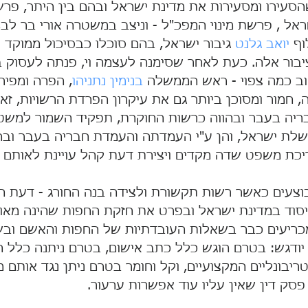
סעירו ומסעירות את מדינת ישראל ובהם בין היתר, פרש
אל , פרשת מינוי המפכ"ל - וניצב במשטרה אורי בר לב, 
וף 
יואב גלנט
 גיבור ישראל, בהם סוכלו כבסיכול ממוקד 
בור אלה. כעת לאחר שסימנה לעצמה וי, פנתה לעסוק 
 כמה צפוי - ראש הממשלה 
בנימין נתניהו
, הפרה ומפיר
ה, חמור ומסוכן ביותר גם את עיקרון הפרדת הרשויות, זא
יה בעבר ובהווה כרשות החוקרת, תפקיד השמור למשטר
לת ישראל, והן ע"י העמדתה והעמדת חבריה בעבר ובהו
יכת משפט שדה מקדים ויצירת דעת קהל עויינת לאותם מ
עים כאשר רשות תקשורת ולצידה בנה החורג - דעת הק
סוד במדינת ישראל ובפרט את חזקת החפות שהינה מאו
מכריעים כבר בשאלות העובדתיות של החפות והאשם וב
 יודגש: בטרם הוגש כלל כתב אישום, בטרם ניתנה כלל ה
יבונליים המקצועיים, וקל וחומר בטרם ניתן נגד אותם מ
 פסק דין שאין עליו עוד אפשרות ערעור.