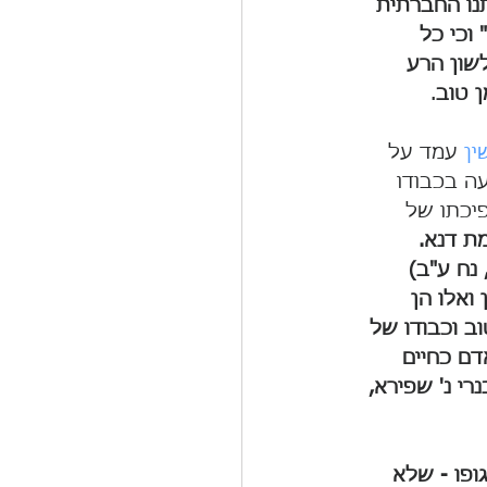
נו החברתית 
וכי כל 
שון הרע 
ן טוב
.
ין
 עמד על 
ה בכבודו 
יכתו של 
ת דנא. 
נח ע"ב) 
 ואלו הן 
וב וכבודו של 
דם כחיים 
לו לרוב יותר מכל נכס אחר" ( השופט ברק בע"א 214/89 אבנרי נ' שפירא, 
ופו - שלא 