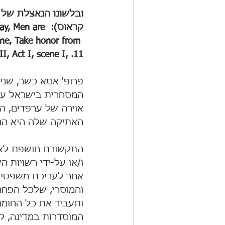
ובלשונו הנאצלת של 
קראוס): en are
 one, Take honor from 
I, Act I, scene I, .11
פרופ' אסא כשר, שניס
המסחרית בישראל על-
אוירה של ערפדים, הי
האתיקה שלה היא הנמו
התקשורת חושפת לא א
ו/או על-ידי רשויות 
אחר לעריכת משפטי שד
והמוסרי, שלכל הפחו
ותעביר את כל החומר
המוסדרות במדינה, קר