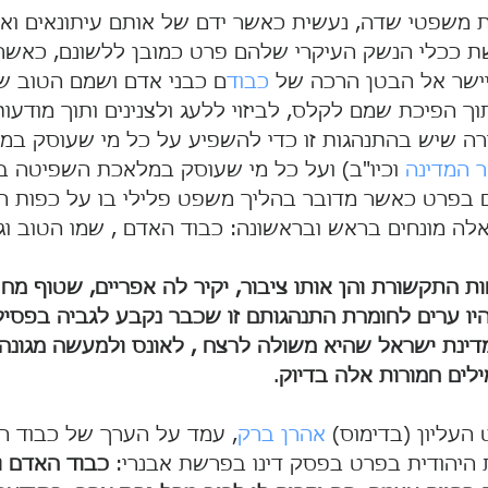
ת משפטי שדה, נעשית כאשר ידם של אותם עיתונאים ואות
ככלי הנשק העיקרי שלהם פרט כמובן ללשונם, כאשר 
 היישר אל הבטן הרכה של 
כבוד
ם כבני אדם ושמם הטוב ש
וך הפיכת שמם לקלס, לביזוי ללעג ולצנינים ותוך מודעות
ה שיש בהתנהגות זו כדי להשפיע על כל מי שעוסק במ
 המדינה
 וכיו"ב) ועל כל מי שעוסק במלאכת השפיטה ב
 בפרט כאשר מדובר בהליך משפט פלילי בו על כפות המו
 אלה מונחים בראש ובראשונה: כבוד האדם , שמו הטוב וגם
שות התקשורת והן אותו ציבור, יקיר לה אפריים, שטוף מח
היו ערים לחומרת התנהגותם זו שכבר נקבע לגביה בפסיק
ינת ישראל שהיא משולה לרצח , לאונס ולמעשה מגונה 
ילים חמורות אלה בדיוק
.
העליון (בדימוס) 
אהרן ברק
, עמד על הערך של כבוד ה
היהודית בפרט בפסק דינו בפרשת אבנרי: 
כבוד האדם ו