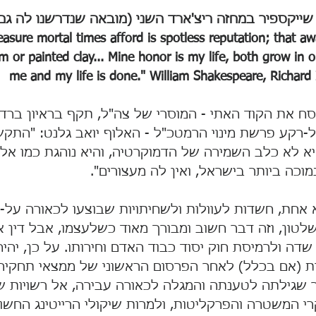
שייקספיר במחזה ריצ'ארד השני (מובאה שנדרשנו לה ג
asure mortal times afford is spotless reputation; that away, M
m or painted clay... Mine honor is my life, both grow in
me and my life is done." William Shakespeare, Richard I
ח את הקוד האתי - המוסרי של צה"ל, תקף בראיון ברדיו
רקע פרשת מינוי הרמטכ"ל - האלוף יואב גלנט: "התק
א לא כלב השמירה של הדמוקרטיה, והיא נוהגת כמו אל - 
כה ביותר בישראל, ואין לה מעצורים".
חת, חשדות לעוולות ולשחיתויות שבוצעו לכאורה על-יד
השלטון, וזה דבר חשוב ומבורך מאוד כשלעצמו, אבל דין א
ה ולרמיסת חוק יסוד כבוד האדם וחירותו. על כן, יהיה 
ת (אם בכלל) לאחר הפרסום הראשוני של ממצאי תחקיר
 שגילתה לטענתה והמגלה לכאורה עבירה, אל רשויות ש
י המשטרה והפרקליטות, ולמרות שיקולי הרייטינג החשוב