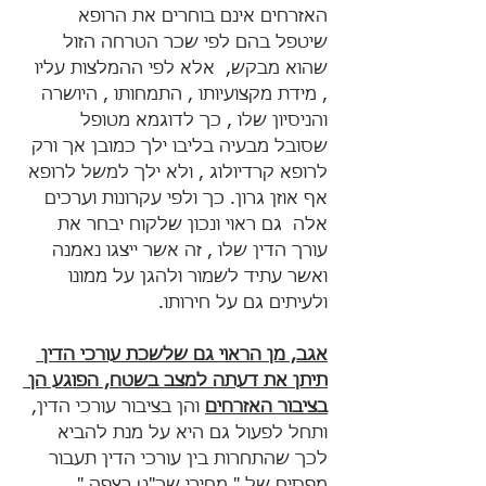
האזרחים אינם בוחרים את הרופא 
שיטפל בהם לפי שכר הטרחה הזול 
שהוא מבקש,  אלא לפי ההמלצות עליו 
, מידת מקצועיותו , התמחותו , היושרה 
והניסיון שלו , כך לדוגמא מטופל 
שסובל מבעיה בליבו ילך כמובן אך ורק 
לרופא קרדיולוג , ולא ילך למשל לרופא 
אף אוזן גרון. כך ולפי עקרונות וערכים 
אלה  גם ראוי ונכון שלקוח יבחר את 
עורך הדין שלו , זה אשר ייצגו נאמנה 
ואשר עתיד לשמור ולהגן על ממונו 
ולעיתים גם על חירותו.
אגב, מן הראוי גם שלשכת עורכי הדין 
תיתן את דעתה למצב בשטח, הפוגע הן 
בציבור האזרחים
 והן בציבור עורכי הדין, 
ותחל לפעול גם היא על מנת להביא 
לכך שהתחרות בין עורכי הדין תעבור 