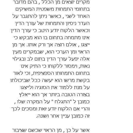
מקרים יוצאים מן הכלל , בהם מדובר 
בתחומי התמחות משפטית המשיקים 
האחד לשני , כאשר ניתן להתגבר על 
העדר ניסיון והתמחות של עורך הדין 
וכאשר הלקוח יודע היטב כי עורך הדין 
אינו מתמחה בתחום בו הוא מבקש כי 
ייצגו , אולם רוצה אך ורק אותו. אך מן 
הראוי ומן הערכי הוא, שבמקרים מעין 
אלה יפעל עורך הדין בתום לב ובגילוי 
נאות, וימסור ללקוחו כי התיק אינו 
בתחום התמחותו הספציפית, וכי לאור 
בקשת מרשו הוא יעשה ככל שביכולתו 
על מנת ללמוד את הסוגיה ולייצגו 
בצורה הטובה ביותר אך הוא ייאלץ 
כמובן ל "התגלח " על המקרה שלו , 
והרי אם הלקוח יודע זאת ומסכים לכך 
זה כמובן עניין אחר ושונה.
אשר על כן , מן הראוי שכשם שציבור 