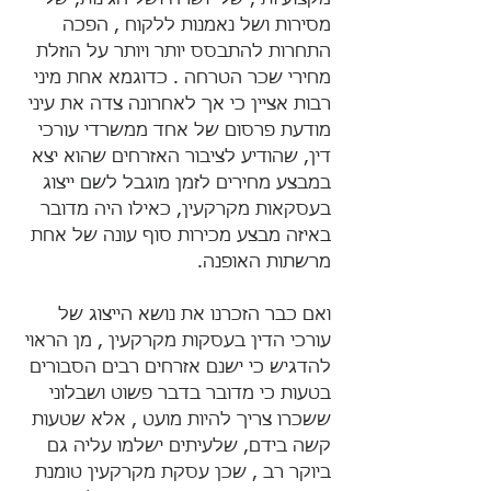
מקצועיות , של יושרה ושל הגינות, של 
מסירות ושל נאמנות ללקוח , הפכה 
התחרות להתבסס יותר ויותר על הוזלת 
מחירי שכר הטרחה . כדוגמא אחת מיני 
רבות אציין כי אך לאחרונה צדה את עיני 
מודעת פרסום של אחד ממשרדי עורכי 
דין, שהודיע לציבור האזרחים שהוא יצא 
במבצע מחירים לזמן מוגבל לשם ייצוג 
בעסקאות מקרקעין, כאילו היה מדובר 
באיזה מבצע מכירות סוף עונה של אחת 
מרשתות האופנה.
ואם כבר הזכרנו את נושא הייצוג של 
עורכי הדין בעסקות מקרקעין , מן הראוי 
להדגיש כי ישנם אזרחים רבים הסבורים 
בטעות כי מדובר בדבר פשוט ושבלוני 
ששכרו צריך להיות מועט , אלא שטעות 
קשה בידם, שלעיתים ישלמו עליה גם 
ביוקר רב , שכן עסקת מקרקעין טומנת 