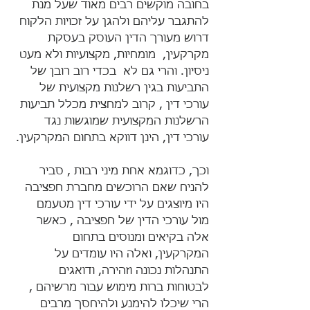
בחובה מוקשים רבים מאוד שעל מנת 
להתגבר עליהם ולהגן על זכויות הלקוח 
דרוש מעורך הדין העוסק בעסקת 
מקרקעין,  מומחיות, מקצועיות ולא מעט 
ניסיון. והרי גם לא  בכדי רוב רובן של 
התביעות בגין רשלנות מקצועית של 
עורכי דין , קרוב למחצית מכלל תביעות 
הרשלנות המקצועית שמוגשות נגד 
עורכי דין, הינן דווקא בתחום המקרקעין.
וכך, כדוגמא אחת מיני רבות , סביר 
להניח שאם הרוכשים מחברת חפציבה 
היו מיוצגים על ידי עורכי דין מטעמם  
מול עורכי הדין של חפציבה , כאשר 
אלה בקיאים ומנוסים בתחום 
המקרקעין, ואלה היו עומדים על 
התנהלות נכונה וזהירה, ודואגים 
לבטוחות ברות מימוש עבור מרשיהם , 
הרי שיכלו להימנע ולהיחסך מרבים 