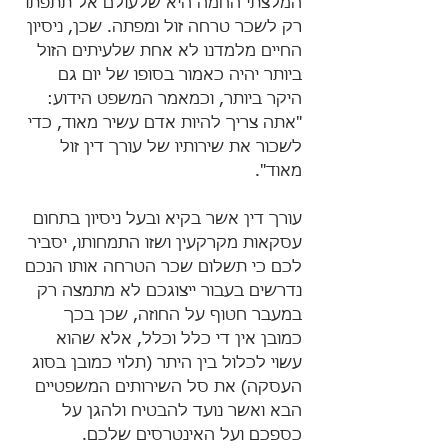
המלצתי החמה היא שלעולם אל תתפתו 
רק לשכר טרחה זול ומפתה. שכן, ניסיון 
החיים מלמדנו לא אחת שלעיתים הזול 
ביותר יהיה כאמור בסופו של יום גם 
היקר ביותר, וכמאמר המשפט הידוע: 
"אתה צריך להיות אדם עשיר מאוד, כדי 
לשכור את שירותיו של עורך דין זול 
מאוד".
עורך דין אשר בקיא ובעל ניסיון בתחום 
עסקאות מקרקעין ושזו התמחותו, יסביר 
לכם כי תשלום שכר הטרחה אותו הנכם 
נדרשים בעבור ייצוגכם לא מתמצה רק 
במעבר חטוף על החוזה, שכן בכך 
כמובן אין די כלל וכלל, אלא שהוא 
עשוי לכלול בין היתר (תלוי כמובן בסוג 
העסקה) את סל השירותים המשפטיים 
הבא ואשר נועד להבטיח ולהגן על 
כספכם ועל האינטרסים שלכם.